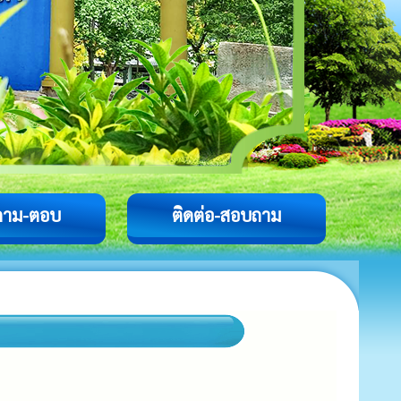
ถาม-ตอบ
ติดต่อ-สอบถาม