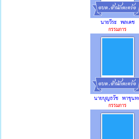
นายวีระ พลเดช
กรรมการ
นายบุญธวัช พาขุนท
กรรมการ